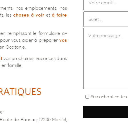
ements, nos emplacements, nos
fs, les
et
choses à voir
à faire
n remplissant le formulaire ci-
 pour vous aider à préparer
vos
en Occitanie.
vos prochaines vacances dans
t
en famille.
RATIQUES
En cochant cette c
39″
oute de Bannac, 12200 Martiel,