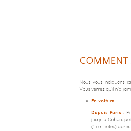
COMMENT S
Nous vous indiquons ic
Vous verrez qu’il n’a ja
En voiture
Pre
Depuis Paris :
jusqu’à Cahors puis
(15 minutes) après