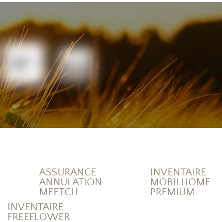
ASSURANCE
INVENTAIRE
ANNULATION
MOBILHOME
MEETCH
PREMIUM
INVENTAIRE
FREEFLOWER