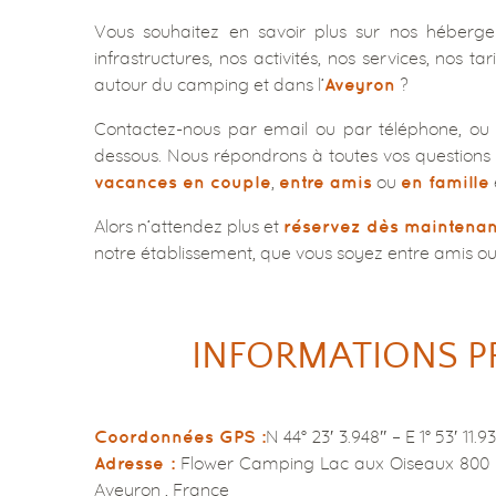
Vous souhaitez en savoir plus sur nos héberg
infrastructures, nos activités, nos services, nos tari
autour du camping et dans l’
?
Aveyron
Contactez-nous par email ou par téléphone, ou e
dessous. Nous répondrons à toutes vos questions
,
ou
vacances en couple
entre amis
en famille
Alors n’attendez plus et
réservez dès maintenan
notre établissement, que vous soyez entre amis ou 
INFORMATIONS P
N 44° 23′ 3.948″ – E 1° 53′ 11.9
Coordonnées GPS :
Flower Camping Lac aux Oiseaux 800 R
Adresse :
Aveyron , France