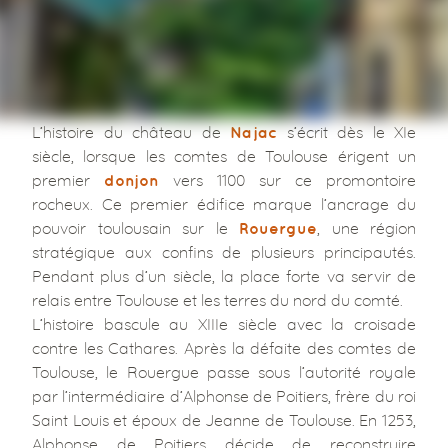
L’histoire du château de
s’écrit dès le XIe
Najac
siècle, lorsque les comtes de Toulouse érigent un
premier
vers 1100 sur ce promontoire
donjon
rocheux. Ce premier édifice marque l’ancrage du
pouvoir toulousain sur le
, une région
Rouergue
stratégique aux confins de plusieurs principautés.
Pendant plus d’un siècle, la place forte va servir de
relais entre Toulouse et les terres du nord du comté.
L’histoire bascule au XIIIe siècle avec la croisade
contre les Cathares. Après la défaite des comtes de
Toulouse, le Rouergue passe sous l’autorité royale
par l’intermédiaire d’Alphonse de Poitiers, frère du roi
Saint Louis et époux de Jeanne de Toulouse. En 1253,
Alphonse de Poitiers décide de reconstruire